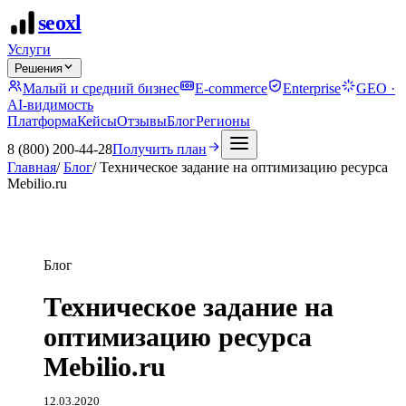
seo
xl
Услуги
Решения
Малый и средний бизнес
E-commerce
Enterprise
GEO ·
AI-видимость
Платформа
Кейсы
Отзывы
Блог
Регионы
8 (800) 200-44-28
Получить план
Главная
/
Блог
/
Техническое задание на оптимизацию ресурса
Mebilio.ru
Блог
Техническое задание на
оптимизацию ресурса
Mebilio.ru
12.03.2020