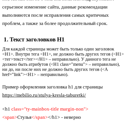
серьезное изменение сайта, данные рекомендации
выполняются после исправления самых критичных
проблем, а также за более продолжительный срок.
1. Текст заголовков H1
Для каждой страницы может быть только один заголовок
<H1>. Внутри тега <H1>, не должно быть других тегов (<H1>
<тег>текст</тег></H1> – неправильно). У данного тега не
должно быть атрибутов (<H1 class="menu"> – неправильно),
ни до, ни после них не должно быть других тегов (<A
href="link"><H1> – неправильно).
Пример оформления заголовка h1 для страницы
https://mebilio.ru/stulya-kresla-taburetki/
<h1
class="ty-mainbox-title margin-non">
<span>
Стулья
</span>
</h1> - неверно