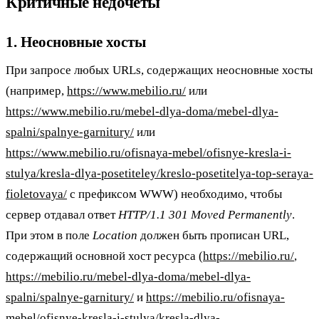
Критичные недочеты
1. Неосновные хосты
При запросе любых URLs, содержащих неосновные хосты
(например,
https://www.mebilio.ru/
или
https://www.mebilio.ru/mebel-dlya-doma/mebel-dlya-
spalni/spalnye-garnitury/
или
https://www.mebilio.ru/ofisnaya-mebel/ofisnye-kresla-i-
stulya/kresla-dlya-posetiteley/kreslo-posetitelya-top-seraya-
fioletovaya/
с префиксом WWW) необходимо, чтобы
сервер отдавал ответ
HTTP/1.1 301 Moved Permanently
.
При этом в поле
Location
должен быть прописан URL,
содержащий основной хост ресурса (
https://mebilio.ru/
,
https://mebilio.ru/mebel-dlya-doma/mebel-dlya-
spalni/spalnye-garnitury/
и
https://mebilio.ru/ofisnaya-
mebel/ofisnye-kresla-i-stulya/kresla-dlya-