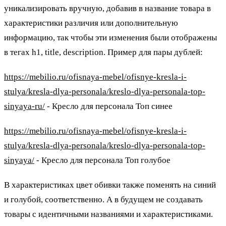
уникализировать вручную, добавив в название товара в
характеристики различия или дополнительную
информацию, так чтобы эти изменения были отображены
в тегах
h
1,
title
,
description
. Пример для пары дублей:
https://mebilio.ru/ofisnaya-mebel/ofisnye-kresla-i-
stulya/kresla-dlya-personala/kreslo-dlya-personala-top-
sinyaya-ru/
-
Кресло для персонала Топ синее
https://mebilio.ru/ofisnaya-mebel/ofisnye-kresla-i-
stulya/kresla-dlya-personala/kreslo-dlya-personala-top-
sinyaya/
-
Кресло для персонала Топ голубое
В характеристиках цвет обивки также поменять на синий
и голубой, соответственно. А в будущем не создавать
товары с идентичными названиями и характеристиками.