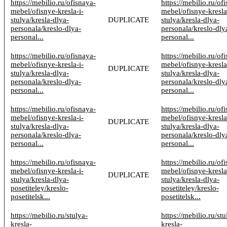
https://mebilio.ru/ofisnaya-
https://mebilio.ru/of
mebel/ofisnye-kresla-i-
mebel/ofisnye-kresla
stulya/kresla-dlya-
DUPLICATE
stulya/kresla-dlya-
personala/kreslo-dlya-
personala/kreslo-dly
personal...
personal...
https://mebilio.ru/ofisnaya-
https://mebilio.ru/of
mebel/ofisnye-kresla-i-
mebel/ofisnye-kresla
DUPLICATE
stulya/kresla-dlya-
stulya/kresla-dlya-
personala/kreslo-dlya-
personala/kreslo-dly
personal...
personal...
https://mebilio.ru/ofisnaya-
https://mebilio.ru/of
mebel/ofisnye-kresla-i-
mebel/ofisnye-kresla
DUPLICATE
stulya/kresla-dlya-
stulya/kresla-dlya-
personala/kreslo-dlya-
personala/kreslo-dly
personal...
personal...
https://mebilio.ru/ofisnaya-
https://mebilio.ru/of
mebel/ofisnye-kresla-i-
mebel/ofisnye-kresla
DUPLICATE
stulya/kresla-dlya-
stulya/kresla-dlya-
posetiteley/kreslo-
posetiteley/kreslo-
posetitelsk...
posetitelsk...
https://mebilio.ru/stulya-
https://mebilio.ru/stu
kresla-
kresla-