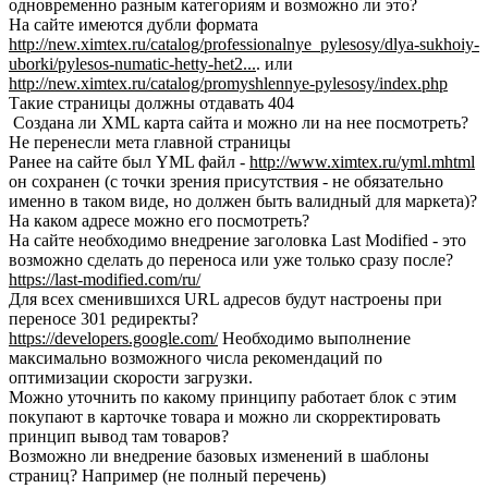
одновременно разным категориям и возможно ли это?
На сайте имеются дубли формата
http://new.ximtex.ru/catalog/professionalnye_pylesosy/dlya-sukhoiy-
uborki/pylesos-numatic-hetty-het2...
. или
http://new.ximtex.ru/catalog/promyshlennye-pylesosy/index.php
Такие страницы должны отдавать 404
Создана ли XML карта сайта и можно ли на нее посмотреть?
Не перенесли мета главной страницы
Ранее на сайте был YML файл -
http://www.ximtex.ru/yml.mhtml
он сохранен (с точки зрения присутствия - не обязательно
именно в таком виде, но должен быть валидный для маркета)?
На каком адресе можно его посмотреть?
На сайте необходимо внедрение заголовка Last Modified - это
возможно сделать до переноса или уже только сразу после?
https://last-modified.com/ru/
Для всех сменившихся URL адресов будут настроены при
переносе 301 редиректы?
https://developers.google.com/
Необходимо выполнение
максимально возможного числа рекомендаций по
оптимизации скорости загрузки.
Можно уточнить по какому принципу работает блок с этим
покупают в карточке товара и можно ли скорректировать
принцип вывод там товаров?
Возможно ли внедрение базовых изменений в шаблоны
страниц? Например (не полный перечень)