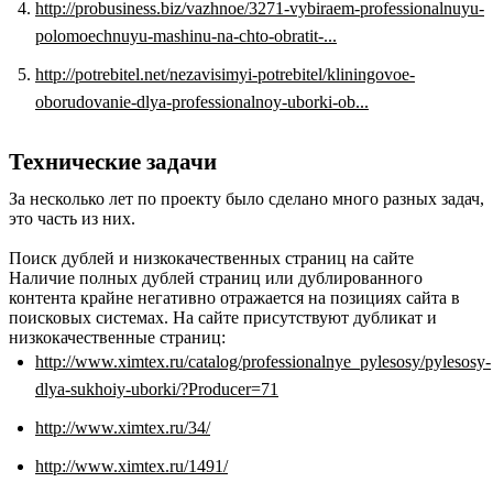
http://probusiness.biz/vazhnoe/3271-vybiraem-professionalnuyu-
polomoechnuyu-mashinu-na-chto-obratit-...
http://potrebitel.net/nezavisimyi-potrebitel/kliningovoe-
oborudovanie-dlya-professionalnoy-uborki-ob...
Технические задачи
За несколько лет по проекту было сделано много разных задач,
это часть из них.
Поиск дублей и низкокачественных страниц на сайте
Наличие полных дублей страниц или дублированного
контента крайне негативно отражается на позициях сайта в
поисковых системах. На сайте присутствуют дубликат и
низкокачественные страниц:
http://www.ximtex.ru/catalog/professionalnye_pylesosy/pylesosy-
dlya-sukhoiy-uborki/?Producer=71
http://www.ximtex.ru/34/
http://www.ximtex.ru/1491/