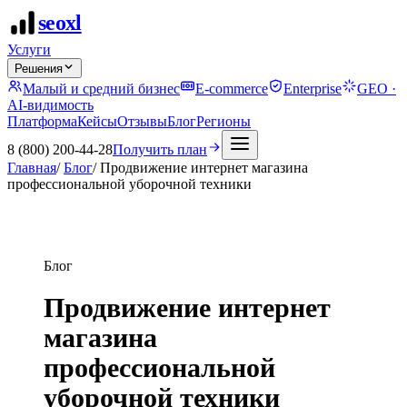
seo
xl
Услуги
Решения
Малый и средний бизнес
E-commerce
Enterprise
GEO ·
AI-видимость
Платформа
Кейсы
Отзывы
Блог
Регионы
8 (800) 200-44-28
Получить план
Главная
/
Блог
/
Продвижение интернет магазина
профессиональной уборочной техники
Блог
Продвижение интернет
магазина
профессиональной
уборочной техники