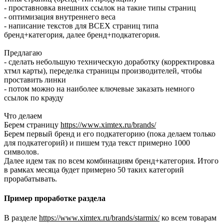
- проставновка внешних ссылок на такие типы страниц
- оптимизация внутреннего веса
- написание текстов для ВСЕХ страниц типа
бренд+категория, далее бренд+подкатегория.
Предлагаю
- сделать небольшую техническую доработку (корректировка
хтмл карты), переделка страницы производителей, чтобы
проставить линки
- потом можно на наиболее ключевые заказать немного
ссылок по крауду
Что делаем
Берем страницу
https://www.ximtex.ru/brands/
Берем первый бренд и его подкатегорию (пока делаем только
для подкатегорий) и пишем туда текст примерно 1000
символов.
Далее идем так по всем комбинациям бренд+категория. Итого
в рамках месяца будет примерно 50 таких категорий
прорабатывать.
Пример проработке раздела
В разделе
https://www.ximtex.ru/brands/starmix/
ко всем товарам