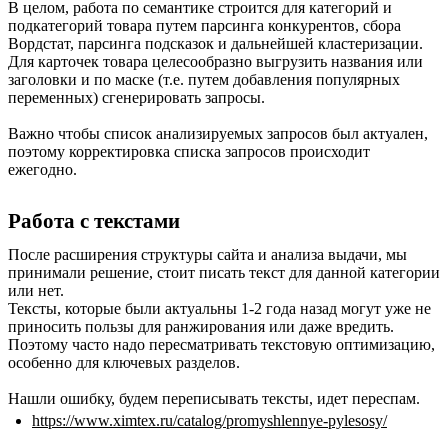
В целом, работа по семантике строится для категорий и
подкатегорий товара путем парсинга конкурентов, сбора
Вордстат, парсинга подсказок и дальнейшей кластеризации.
Для карточек товара целесообразно выгрузить названия или
заголовки и по маске (т.е. путем добавления популярных
переменных) сгенерировать запросы.
Важно чтобы список анализируемых запросов был актуален,
поэтому корректировка списка запросов происходит
ежегодно.
Работа с текстами
После расширения структуры сайта и анализа выдачи, мы
принимали решение, стоит писать текст для данной категории
или нет.
Тексты, которые были актуальны 1-2 года назад могут уже не
приносить пользы для ранжирования или даже вредить.
Поэтому часто надо пересматривать текстовую оптимизацию,
особенно для ключевых разделов.
Нашли ошибку, будем переписывать тексты, идет переспам.
https://www.ximtex.ru/catalog/promyshlennye-pylesosy/