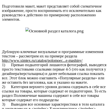
Подготовили макет, макет представляет собой схематичное
изображение, просто воспринимать его исключительно как
руководство к действию по примерному расположению
элементов.
Дублирую ключевые визуальные и программные изменения
текстом – рассмотрим их на примере раздела
http://www.ximtex.ru/catalog/polomoec...e-mashiny/
1) Превью подкатегорий лишаются фотографий, выводятся
просто текстовыми ссылками первые 4-5 (это как получится у
дизайнера/верстальщика) и далее небольшая ссылка показать
все. Этот блок можно озаглавить «Популярные разделы» или
же оставить без заголовка, как и указано на макете.
2) Категория верхнего уровня должна содержать в себе все
ссылки на товары, которые содержат ее подкатегории. То есть
раздел Поломоечные машины содержит в себе все товары
которые содержат его подразделы
3) Выводим все основные характеристики в тело каталога
и закрываем их в <noindex> Характеристики </noindex>