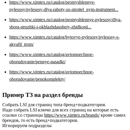
https://www.ximtex.ru/catalog/promyshlennye-
pylesosy/pylesosy-dlya-raboty-so-stroitel_nym-instrument...
https://www.ximtex.ru/catalog/promyshlennye-pylesosy/dlya-
sbora-struzhki-i-okhlazhdausheiy-zhidkosti...
https://www.ximtex.ru/catalog/bytovye-pylesosy/pylesosy-s-
akvafil_trom/
https://www.ximtex.ru/catalog/avtomoechnoe-
oborudovanie/pennye-nasadki/
https://www.ximtex.ru/catalog/avtomoechnoe-
oborudovanie/penokomplekty/
Пример ТЗ на раздел бренды
Собрать LSI для страниц типа бренд+подкатегория.
Надо собрать LSI ключи для всех страниц на которые есть
ссылки со страницы
https://www.ximtex.ru/brands/
кроме самих
брендов, то есть бренд+подкатегория.
Игнорируем подразделы