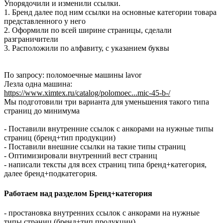
Упорядочили и изменили ссылки.
1. Бренд далее под ним ссылки на основные категории товара
представленного у него
2. Оформили по всей ширине страницы, сделали
разграничители
3. Расположили по алфавиту, с указанием буквы
По запросу: поломоечные машины lavor
Лезла одна машина:
https://www.ximtex.ru/catalog/polomoec...mic-45-b-/
Мы подготовили три варианта для уменьшения такого типа
страниц до минимума
- Поставили внутренние ссылок с анкорами на нужные типы
страниц (бренд+тип продукции)
- Поставили внешние ссылки на такие типы страниц
- Оптимизировали внутренний вест страниц
- написали тексты для всех страниц типа бренд+категория,
далее бренд+подкатегория.
Работаем над разделом Бренд+категория
- простановка внутренних ссылок с анкорами на нужные
типы страниц (бренд+тип продукции)