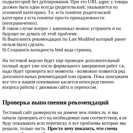
подкатегорий без дублирования. При это URL адрес у товара
должен быть один всегда (родительский, указывается по
основной категории). Т.е. есть понятие родительской
категории а есть понятие просто принадлежности
(неограниченно).
В таком случае вопрос с каноникал можно устранить и на
будущее не думать об этой проблеме.
8) Выполнить рекомендации по Last Modified который ранее
нельзя было сделать.
9) Сохранить валидность html кода страниц.
На тестовой версии будет еще проведен дополнительный
полный аудит уже после формального завершения работ т.к.
надо будет проверить все моменты - возможно появится ряд
дополнительных рекомендаций или правок. Пока описываем
все что в нашем понимании касается непосредственно
вопроса работы с движком сайта и переносом.
Проверка выполнения рекомендаций
Тестовый сайт развернули на домене new.ximtex.ru и мы
начали проверять его на необходимые нам соответствия, я не
буду показывать всю переписку и все проблемы которые мы
решали, только часть.
Просто хочу показать, что смена