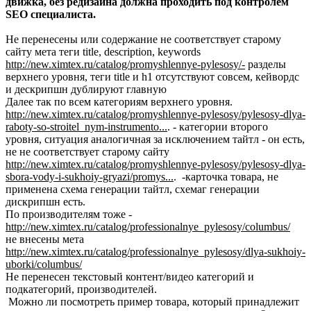
движка, без редизайна должна проходить под контролем
SEO специалиста.
Не перенесены или содержание не соответствует старому
сайту мета теги title, description, keywords
http://new.ximtex.ru/catalog/promyshlennye-pylesosy/-
разделы
верхнего уровня, теги title и h1 отсутствуют совсем, кейвордс
и дескрипшн дублируют главную
Далее так по всем категориям верхнего уровня.
http://new.ximtex.ru/catalog/promyshlennye-pylesosy/pylesosy-dlya-
raboty-so-stroitel_nym-instrumento...
. - категории второго
уровня, ситуация аналогичная за исключением тайтл - он есть,
не не соответствует старому сайту
http://new.ximtex.ru/catalog/promyshlennye-pylesosy/pylesosy-dlya-
sbora-vody-i-sukhoiy-gryazi/promys...
. -карточка товара, не
применена схема генерации тайтл, схемаг генерации
дискрипшн есть.
По производителям тоже -
http://new.ximtex.ru/catalog/professionalnye_pylesosy/columbus/
не внесены мета
http://new.ximtex.ru/catalog/professionalnye_pylesosy/dlya-sukhoiy-
uborki/columbus/
Не перенесен текстовый контент/видео категорий и
подкатегорий, производителей.
Можно ли посмотреть пример товара, который принадлежит