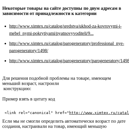
Некоторые товары на сайте доступны по двум адресам в
зависимости от принадлежности к категории
http://www.ximtex.ru/catalog/sredstva/ukhod-za-kovrovymi-i-
mebel_nymi-pokrytiyami/pyatnovyvoditeli/9...
http://www.ximtex.ru/catalog/parogeneratory/professional_nye-
parogeneratory/1498/
http://www.ximtex.ru/catalog/parogeneratory/parogeneratory/1498
Для решения подобной проблемы на товаре, имеющем
меньший возраст, настроили
конструкцию:
Пример взять в цитату код
<link rel="canonical" href="
http://www.ximtex.ru/catal
Если мы не смогли определить автоматически возраст по дате
создания, настраивали на товар, имеющий меньшую