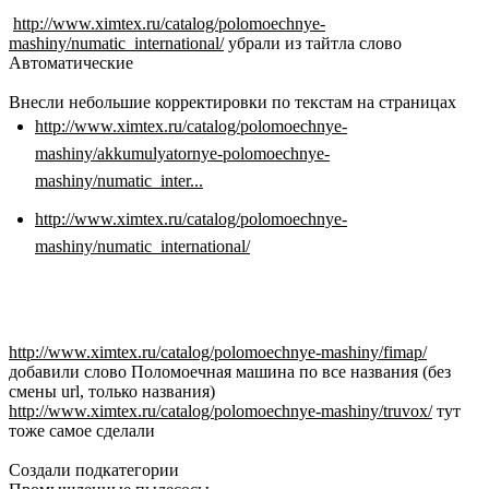
http://www.ximtex.ru/catalog/polomoechnye-
mashiny/numatic_international/
убрали из тайтла слово
Автоматические
Внесли небольшие корректировки по текстам на страницах
http://www.ximtex.ru/catalog/polomoechnye-
mashiny/akkumulyatornye-polomoechnye-
mashiny/numatic_inter...
http://www.ximtex.ru/catalog/polomoechnye-
mashiny/numatic_international/
http://www.ximtex.ru/catalog/polomoechnye-mashiny/fimap/
добавили слово Поломоечная машина по все названия (без
смены url, только названия)
http://www.ximtex.ru/catalog/polomoechnye-mashiny/truvox/
тут
тоже самое сделали
Создали подкатегории