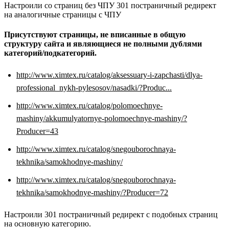
Настроили со страниц без ЧПУ 301 постраничный редирект
на аналогичные страницы с ЧПУ
Присутствуют страницы, не вписанные в общую
структуру сайта и являющиеся не полными дублями
категорий/подкатегорий.
http://www.ximtex.ru/catalog/aksessuary-i-zapchasti/dlya-
professional_nykh-pylesosov/nasadki/?Produc...
http://www.ximtex.ru/catalog/polomoechnye-
mashiny/akkumulyatornye-polomoechnye-mashiny/?
Producer=43
http://www.ximtex.ru/catalog/snegouborochnaya-
tekhnika/samokhodnye-mashiny/
http://www.ximtex.ru/catalog/snegouborochnaya-
tekhnika/samokhodnye-mashiny/?Producer=72
Настроили 301 постраничный редирект с подобных страниц
на основную категорию.