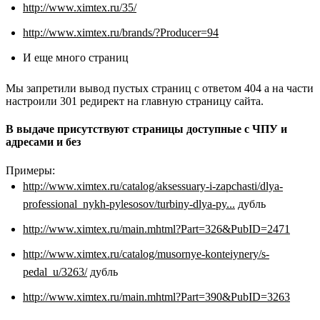
http://www.ximtex.ru/35/
http://www.ximtex.ru/brands/?Producer=94
И еще много страниц
Мы запретили вывод пустых страниц с ответом 404 а на части
настроили 301 редирект на главную страницу сайта.
В выдаче присутствуют страницы доступные с ЧПУ и
адресами и без
Примеры:
http://www.ximtex.ru/catalog/aksessuary-i-zapchasti/dlya-
professional_nykh-pylesosov/turbiny-dlya-py...
дубль
http://www.ximtex.ru/main.mhtml?Part=326&PubID=2471
http://www.ximtex.ru/catalog/musornye-konteiynery/s-
pedal_u/3263/
дубль
http://www.ximtex.ru/main.mhtml?Part=390&PubID=3263