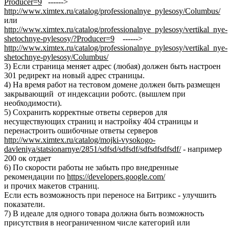
Producer=9
------>
http://www.ximtex.ru/catalog/professionalnye_pylesosy/Columbus/
или
http://www.ximtex.ru/catalog/professionalnye_pylesosy/vertikal_nye-
shetochnye-pylesosy/?Producer=9
------>
http://www.ximtex.ru/catalog/professionalnye_pylesosy/vertikal_nye-
shetochnye-pylesosy/Columbus/
3) Если страница меняет адрес (любая) должен быть настроен
301 редирект на новый адрес страницы.
4) На время работ на тестовом домене должен быть размещен
закрывающий от индексации роботс. (вышлем при
необходимости).
5) Сохранить корректные ответы серверов для
несуществующих страниц и настройку 404 страницы и
перенастроить ошибочные ответы серверов
http://www.ximtex.ru/catalog/mojki-vysokogo-
davleniya/statsionarnye/2851/sdfsd/sdfsdf/sdfsdfsdfsdf/
- например
200 ок отдает
6) По скорости работы не забыть про внедренные
рекомендации по
https://developers.google.com/
и прочих макетов страниц.
Если есть возможность при переносе на Битрикс - улучшить
показатели.
7) В идеале для одного товара должна быть возможность
присутствия в неограниченном числе категорий или