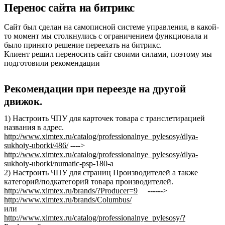
Перенос сайта на битрикс
Сайт был сделан на самописной системе управления, в какой-
то момент мы столкнулись с ограничением функционала и
было принято решение переехать на битрикс.
Клиент решил переносить сайт своими силами, поэтому мы
подготовили рекомендации
Рекомендации при переезде на другой
движок.
1) Настроить ЧПУ для карточек товара с транслетирацией
названия в адрес.
http://www.ximtex.ru/catalog/professionalnye_pylesosy/dlya-
sukhoiy-uborki/486/
---->
http://www.ximtex.ru/catalog/professionalnye_pylesosy/dlya-
sukhoiy-uborki/numatic-psp-180-a
2) Настроить ЧПУ для страниц Производителей а также
категорий/подкатегорий товара производителей.
http://www.ximtex.ru/brands/?Producer=9
------>
http://www.ximtex.ru/brands/Columbus/
или
http://www.ximtex.ru/catalog/professionalnye_pylesosy/?