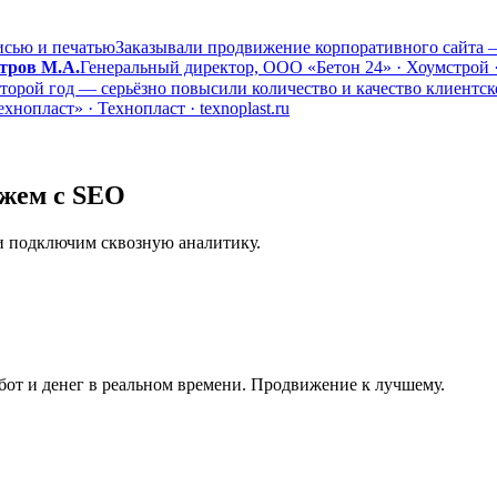
исью и печатью
Заказывали продвижение корпоративного сайта — 
тров М.А.
Генеральный директор, ООО «Бетон 24» · Хоумстрой · 
орой год — серьёзно повысили количество и качество клиентск
опласт» · Технопласт · texnoplast.ru
яжем с SEO
и подключим сквозную аналитику.
бот и денег в реальном времени. Продвижение к лучшему.