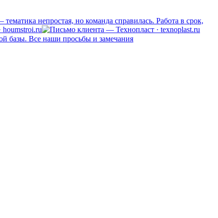
тематика непростая, но команда справилась. Работа в срок,
houmstroi.ru
ой базы. Все наши просьбы и замечания