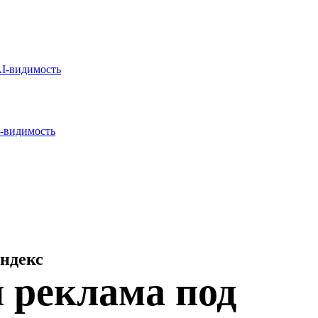
I-видимость
-видимость
Яндекс
я реклама
под