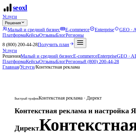
seo
xl
Услуги
Решения
Малый и средний бизнес
E-commerce
Enterprise
GEO · A
Платформа
Кейсы
Отзывы
Блог
Регионы
8 (800) 200-44-28
Получить план
Услуги
Решения
Малый и средний бизнес
E-commerce
Enterprise
GEO · AI
Платформа
Кейсы
Отзывы
Блог
Регионы
8 (800) 200-44-28
Главная
/
Услуги
/
Контекстная реклама
Контекстная реклама · Директ
Быстрый трафик
Контекстная реклама и настройка 
Контекстна
Директ