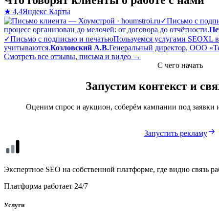
★ 4,4
Яндекс Карты
✓
Письмо с подп
процесс организован до мелочей: от договора до отчётности.
Пе
✓
Письмо с подписью и печатью
Пользуемся услугами SEOXL вт
учитываются.
Козловский А.В.
Генеральный директор, ООО «Техн
Смотреть все отзывы, письма и видео →
С чего начать
Запустим контекст и св
Оценим спрос и аукцион, соберём кампании под заявки 
Запустить рекламу
seo
xl
Экспертное SEO на собственной платформе, где видно связь ра
Платформа работает 24/7
Услуги