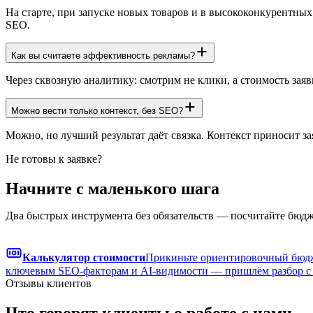
На старте, при запуске новых товаров и в высококонкурентных
SEO.
Как вы считаете эффективность рекламы?
Через сквозную аналитику: смотрим не клики, а стоимость заяв
Можно вести только контекст, без SEO?
Можно, но лучший результат даёт связка. Контекст приносит з
Не готовы к заявке?
Начните с маленького шага
Два быстрых инструмента без обязательств — посчитайте бюдже
Калькулятор стоимости
Прикиньте ориентировочный бюдже
ключевым SEO-факторам и AI-видимости — пришлём разбор с 
Отзывы клиентов
Что говорят клиенты о работе с нами