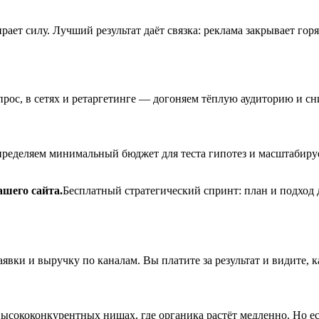
рает силу. Лучший результат даёт связка: реклама закрывает гор
рос, в сетях и ретаргетинге — догоняем тёплую аудиторию и сн
ределяем минимальный бюджет для теста гипотез и масштабируем 
шего сайта.
Бесплатный стратегический спринт: план и подход 
аявки и выручку по каналам. Вы платите за результат и видите, к
 высококонкурентных нишах, где органика растёт медленно. Но е