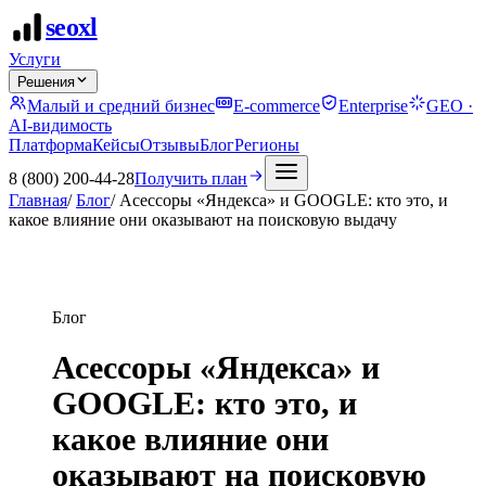
seo
xl
Услуги
Решения
Малый и средний бизнес
E-commerce
Enterprise
GEO ·
AI-видимость
Платформа
Кейсы
Отзывы
Блог
Регионы
8 (800) 200-44-28
Получить план
Главная
/
Блог
/
Асессоры «Яндекса» и GOOGLE: кто это, и
какое влияние они оказывают на поисковую выдачу
Блог
Асессоры «Яндекса» и
GOOGLE: кто это, и
какое влияние они
оказывают на поисковую