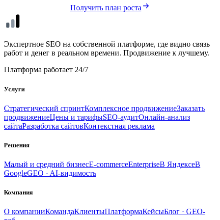
Получить план роста
seo
xl
Экспертное SEO на собственной платформе, где видно связь
работ и денег в реальном времени. Продвижение к лучшему.
Платформа работает 24/7
Услуги
Стратегический спринт
Комплексное продвижение
Заказать
продвижение
Цены и тарифы
SEO-аудит
Онлайн-анализ
сайта
Разработка сайтов
Контекстная реклама
Решения
Малый и средний бизнес
E-commerce
Enterprise
В Яндексе
В
Google
GEO · AI-видимость
Компания
О компании
Команда
Клиенты
Платформа
Кейсы
Блог · GEO-