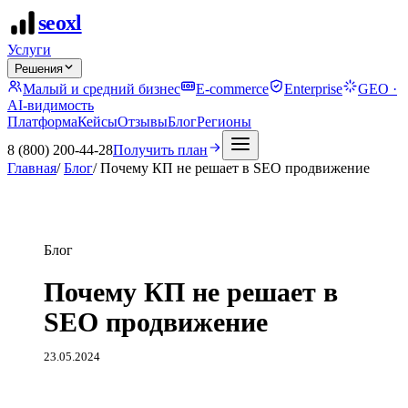
seo
xl
Услуги
Решения
Малый и средний бизнес
E-commerce
Enterprise
GEO ·
AI-видимость
Платформа
Кейсы
Отзывы
Блог
Регионы
8 (800) 200-44-28
Получить план
Главная
/
Блог
/
Почему КП не решает в SEO продвижение
Блог
Почему КП не решает в
SEO продвижение
23.05.2024