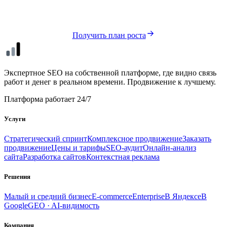
Соберём стратегический план роста — бесплатно и без
обязательств.
Получить план роста
seo
xl
Экспертное SEO на собственной платформе, где видно связь
работ и денег в реальном времени. Продвижение к лучшему.
Платформа работает 24/7
Услуги
Стратегический спринт
Комплексное продвижение
Заказать
продвижение
Цены и тарифы
SEO-аудит
Онлайн-анализ
сайта
Разработка сайтов
Контекстная реклама
Решения
Малый и средний бизнес
E-commerce
Enterprise
В Яндексе
В
Google
GEO · AI-видимость
Компания