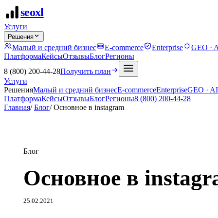
seo
xl
Услуги
Решения
Малый и средний бизнес
E-commerce
Enterprise
GEO · A
Платформа
Кейсы
Отзывы
Блог
Регионы
8 (800) 200-44-28
Получить план
Услуги
Решения
Малый и средний бизнес
E-commerce
Enterprise
GEO · AI
Платформа
Кейсы
Отзывы
Блог
Регионы
8 (800) 200-44-28
Главная
/
Блог
/
Основное в instagram
Блог
Основное в instag
25.02.2021