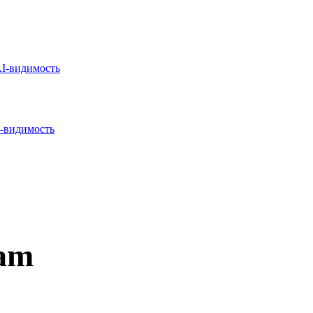
I-видимость
-видимость
ram