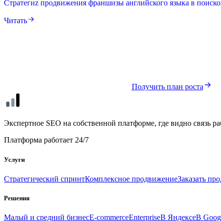
Cтратегиz продвижения франшизы английского языка в поисков
Читать
Нужен такой же результат для 
Соберём стратегический план роста — бесплатно 
Получить план роста
seo
xl
Экспертное SEO на собственной платформе, где видно связь ра
Платформа работает 24/7
Услуги
Стратегический спринт
Комплексное продвижение
Заказать пр
Решения
Малый и средний бизнес
E-commerce
Enterprise
В Яндексе
В Goog