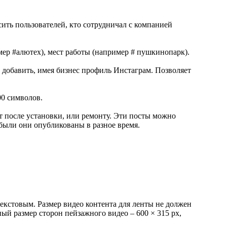
сить пользователей, кто сотрудничал с компанией
ер #алютех), мест работы (например # пушкинопарк).
 добавить, имея бизнес профиль Инстаграм. Позволяет
00 символов.
т после установки, или ремонту. Эти посты можно
о были они опубликованы в разное время.
екстовым. Размер видео контента для ленты не должен
й размер сторон пейзажного видео – 600 × 315 px,