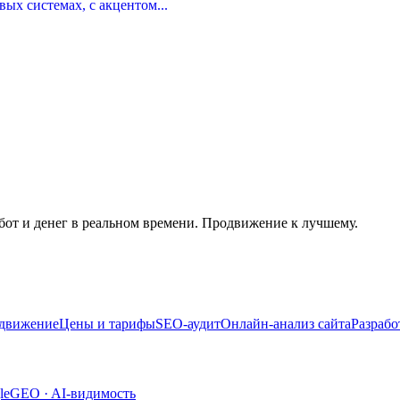
ых системах, с акцентом...
вашего сайта?
и без обязательств.
бот и денег в реальном времени. Продвижение к лучшему.
одвижение
Цены и тарифы
SEO-аудит
Онлайн-анализ сайта
Разрабо
le
GEO · AI-видимость