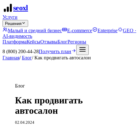
seo
xl
Услуги
Решения
Малый и средний бизнес
E-commerce
Enterprise
GEO ·
AI-видимость
Платформа
Кейсы
Отзывы
Блог
Регионы
8 (800) 200-44-28
Получить план
Главная
/
Блог
/
Как продвигать автосалон
Блог
Как продвигать
автосалон
02.04.2024