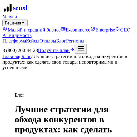
seo
xl
Услуги
Решения
Малый и средний бизнес
E-commerce
Enterprise
GEO ·
AI-видимость
Платформа
Кейсы
Отзывы
Блог
Регионы
8 (800) 200-44-28
Получить план
Главная
/
Блог
/
Лучшие стратегии для обхода конкурентов в
продуктах: как сделать свои товары неповторимыми и
успешными
Блог
Лучшие стратегии для
обхода конкурентов в
продуктах: как сделать