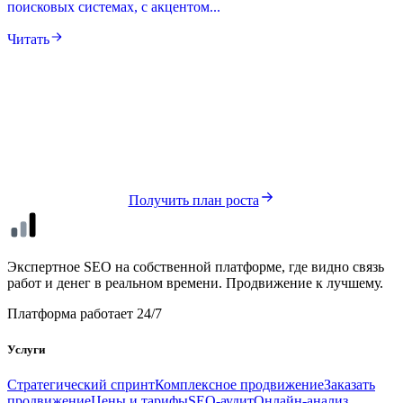
поисковых системах, с акцентом...
Читать
Нужен такой же результат для вашего
сайта?
Соберём стратегический план роста — бесплатно и без
обязательств.
Получить план роста
seo
xl
Экспертное SEO на собственной платформе, где видно связь
работ и денег в реальном времени. Продвижение к лучшему.
Платформа работает 24/7
Услуги
Стратегический спринт
Комплексное продвижение
Заказать
продвижение
Цены и тарифы
SEO-аудит
Онлайн-анализ