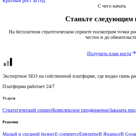
Кратный рост за год
С чего начать
Станьте следующим 
На бесплатном стратегическом спринте посмотрим точки ро
честно и до обязательст
Получить план роста
seo
xl
Экспертное SEO на собственной платформе, где видно связь ра
Платформа работает 24/7
Услуги
Стратегический спринт
Комплексное продвижение
Заказать пр
Решения
Малый и средний бизнес
E-commerce
Enterprise
В Яндексе
В Goog