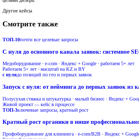
целями дилера.
Другие кейсы
Смотрите также
ТОП-10
почти все целевые запросы
С нуля до основного канала заявок: системное S
Медоборудование · e-com · Яндекс + Google · работаем 5+ лет
Работаем 5+ лет · масштаб на KZ и BY
с нуля
до позиций по гео и первых заявок
Запуск с нуля: от нейминга до первых заявок из 
Полусухая стяжка и штукатурка · малый бизнес · Яндекс + Goo
Живой проект — кейс в процессе
ТОП-3
ключевые запросы, кратный рост
Кратный рост органики в нише профессионально
Профоборудование для клининга · e-com/B2B · Яндекс + Googl