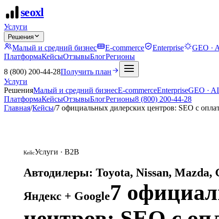
seo
xl
Услуги
Решения
Малый и средний бизнес
E-commerce
Enterprise
GEO · A
Платформа
Кейсы
Отзывы
Блог
Регионы
8 (800) 200-44-28
Получить план
Услуги
Решения
Малый и средний бизнес
E-commerce
Enterprise
GEO · AI
Платформа
Кейсы
Отзывы
Блог
Регионы
8 (800) 200-44-28
Главная
/
Кейсы
/
7 официальных дилерских центров: SEO с опла
Услуги · B2B
Кейс
Автодилеры: Toyota, Nissan, Mazda, 
7 официал
Яндекс + Google
центров: SEO с оп