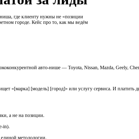
ниша, где клиенту нужны не «позиции
етном городе. Кейс про то, как мы ведём
коконкурентной авто-нише — Toyota, Nissan, Mazda, Geely, Che
щет «[марка] [модель] [город]» или услугу сервиса. И платить д
ки, а не на позиции.
-in).
о единой методологии.