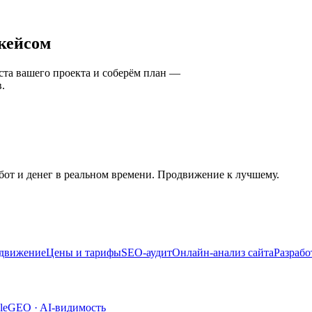
кейсом
ста вашего проекта и соберём план —
в.
бот и денег в реальном времени. Продвижение к лучшему.
одвижение
Цены и тарифы
SEO-аудит
Онлайн-анализ сайта
Разрабо
le
GEO · AI-видимость