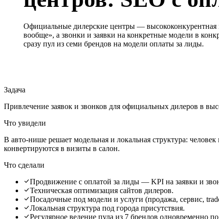
Официальные дилерские центры — высококонкурентная 
вообще», а звонки и заявки на конкретные модели в конкр
сразу пул из семи брендов на модели оплаты за лиды.
Задача
Привлечение заявок и звонков для официальных дилеров в высо
Что увидели
В авто-нише решает модельная и локальная структура: человек и
конвертируются в визиты в салон.
Что сделали
Продвижение с оплатой за лиды — KPI на заявки и звон
Техническая оптимизация сайтов дилеров.
Посадочные под модели и услуги (продажа, сервис, trade
Локальная структура под города присутствия.
Регулярное ведение пула из 7 брендов одновременно п