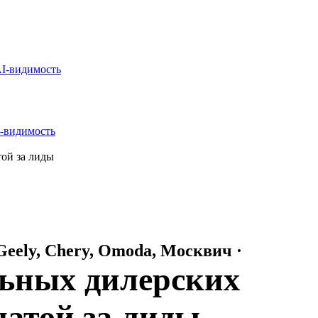
I-видимость
-видимость
той за лиды
Geely, Chery, Omoda, Москвич ·
ьных дилерских
латой за лиды