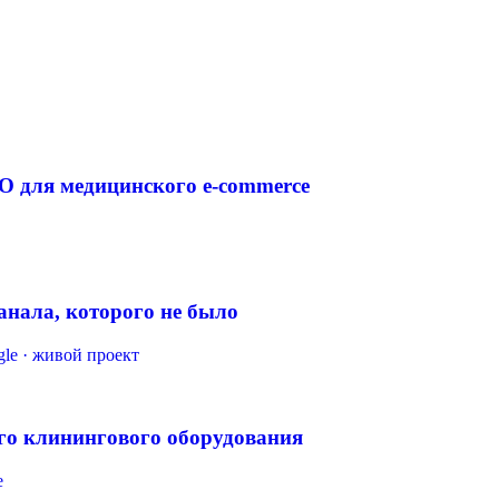
EO для медицинского e-commerce
канала, которого не было
gle · живой проект
го клинингового оборудования
e