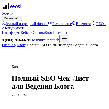
seo
xl
Услуги
Решения
Малый и средний бизнес
E-commerce
Enterprise
GEO ·
AI-видимость
Платформа
Кейсы
Отзывы
Блог
Регионы
8 (800) 200-44-28
Получить план
Главная
/
Блог
/
Полный SEO Чек-Лист для Ведения Блога
Блог
Полный SEO Чек-Лист
для Ведения Блога
25.03.2024