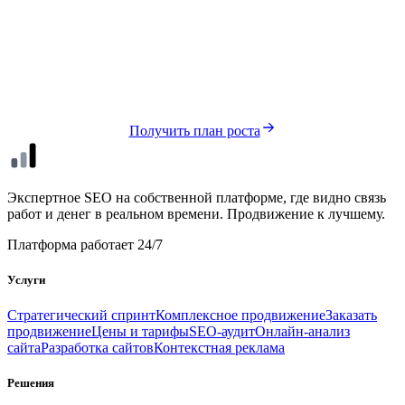
Нужен такой же результат для вашего
сайта?
Соберём стратегический план роста — бесплатно и без
обязательств.
Получить план роста
seo
xl
Экспертное SEO на собственной платформе, где видно связь
работ и денег в реальном времени. Продвижение к лучшему.
Платформа работает 24/7
Услуги
Стратегический спринт
Комплексное продвижение
Заказать
продвижение
Цены и тарифы
SEO-аудит
Онлайн-анализ
сайта
Разработка сайтов
Контекстная реклама
Решения